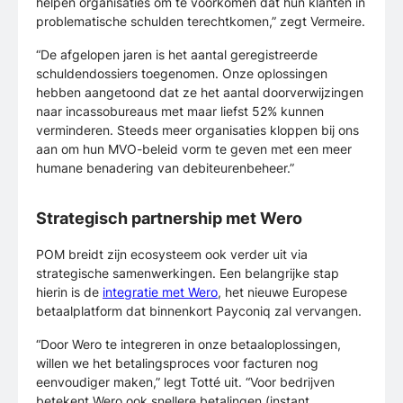
helpen organisaties om te voorkomen dat hun klanten in
problematische schulden terechtkomen,” zegt Vermeire.
“De afgelopen jaren is het aantal geregistreerde
schuldendossiers toegenomen. Onze oplossingen
hebben aangetoond dat ze het aantal doorverwijzingen
naar incassobureaus met maar liefst 52% kunnen
verminderen. Steeds meer organisaties kloppen bij ons
aan om hun MVO-beleid vorm te geven met een meer
humane benadering van debiteurenbeheer.”
Strategisch partnership met Wero
POM breidt zijn ecosysteem ook verder uit via
strategische samenwerkingen. Een belangrijke stap
hierin is de
integratie met Wero
, het nieuwe Europese
betaalplatform dat binnenkort Payconiq zal vervangen.
“Door Wero te integreren in onze betaaloplossingen,
willen we het betalingsproces voor facturen nog
eenvoudiger maken,” legt Totté uit. “Voor bedrijven
betekent Wero ook snellere betalingen (instant