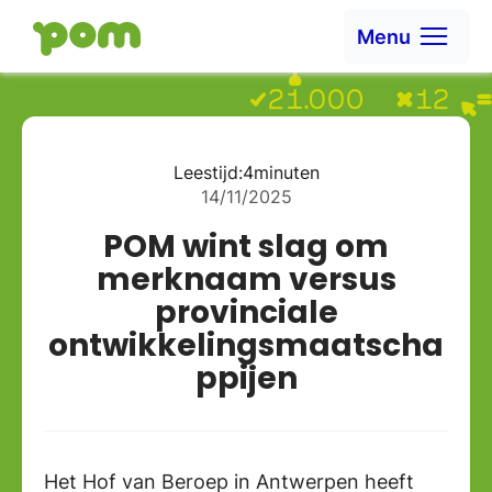
Ga naar content
Menu
Ga naar Home
Leestijd:
4
minuten
14/11/2025
POM wint slag om
merknaam versus
provinciale
ontwikkelingsmaatscha
ppijen
Het Hof van Beroep in Antwerpen heeft