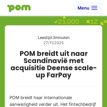
Ga naar content
Menu
Ga naar Home
Leestijd:
3
minuten
27/11/2025
POM breidt uit naar
Scandinavië met
acquisitie Deense scale-
up FarPay
POM breidt haar internationale
aanwezigheid verder uit. Het fintechbedrijf