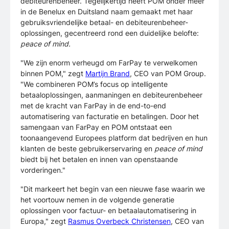
debiteurenbeheer. Tegelijkertijd heeft POM onder meer
in de Benelux en Duitsland naam gemaakt met haar
gebruiksvriendelijke betaal- en debiteurenbeheer-
oplossingen, gecentreerd rond een duidelijke belofte:
peace of mind.
"We zijn enorm verheugd om FarPay te verwelkomen
binnen POM," zegt
Martijn Brand
, CEO van POM Group.
"We combineren POM’s focus op intelligente
betaaloplossingen, aanmaningen en debiteurenbeheer
met de kracht van FarPay in de end-to-end
automatisering van facturatie en betalingen. Door het
samengaan van FarPay en POM ontstaat een
toonaangevend Europees platform dat bedrijven en hun
klanten de beste gebruikerservaring en
peace of mind
biedt bij het betalen en innen van openstaande
vorderingen."
"Dit markeert het begin van een nieuwe fase waarin we
het voortouw nemen in de volgende generatie
oplossingen voor factuur- en betaalautomatisering in
Europa," zegt
Rasmus Overbeck Christensen
, CEO van