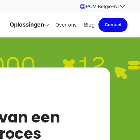
POM België
-
NL
Oplossingen
Over ons
Blog
Contact
 van een
roces