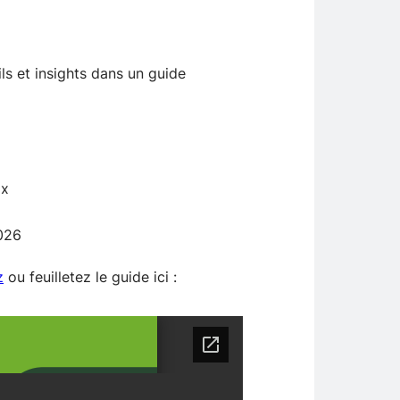
ls et insights dans un guide
ox
026
z
ou feuilletez le guide ici :