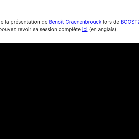
de la présentation de
Benoît Craenenbrouck
lors de
BOOST
s pouvez revoir sa session complète
ici
(en anglais).