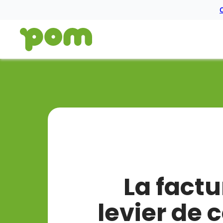
Ga naar content
Aller à la page d'accueil
La factu
levier de 