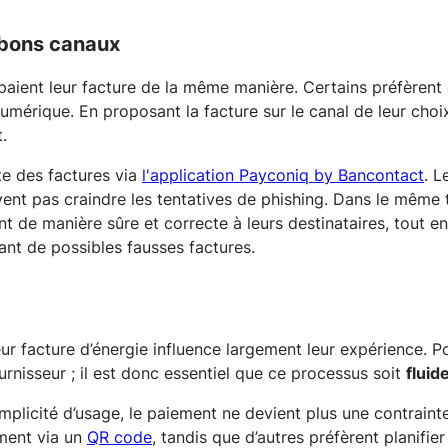
s bons canaux
 paient leur facture de la même manière. Certains préfèrent 
numérique. En proposant la facture sur le canal de leur choi
.
te des factures via
l'application Payconiq by Bancontact
. L
vent pas craindre les tentatives de phishing. Dans le même 
nt de manière sûre et correcte à leurs destinataires, tout 
ant de possibles fausses factures.
eur facture d’énergie influence largement leur expérience. 
urnisseur ; il est donc essentiel que ce processus soit
fluid
 simplicité d’usage, le paiement ne devient plus une contrain
ement via un
QR code
, tandis que d’autres préfèrent planifie