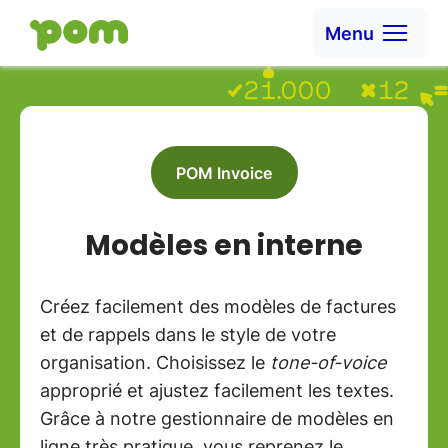
Ga naar content
Menu
Aller à la page d'accueil
POM Invoice
Modèles en interne
Créez facilement des modèles de factures
et de rappels dans le style de votre
organisation. Choisissez le
tone-of-voice
approprié et ajustez facilement les textes.
Grâce à notre gestionnaire de modèles en
ligne très pratique, vous reprenez le